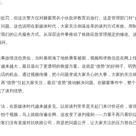
位。
被处罚，但这次警方仅对砸窗黑衣小伙批评教育后放行。这是管理部门对“
了问题。这也说明在新媒体时代，大家关注倒逼改革的谈判方式有效。用
变我们的公共服务方式。从深层这件事推动了铁路应急管理规定的修改。这
循环。
铁事故情况也类似，当时暴雨淹了地铁乘客被困，视频和求救信息在网上
越来越大，最后逼出了更透明的救援方案。这就是“借势”的好例子。弱
说话的机会。通过视频传播，把小问题变成大家关心的大事，大家的关注
再“借势”引起大家关注，最后“造势”推动解决问题。在砸窗事件中，整
成了谈判优势。
方法，在新媒体时代越来越多见。以前谈判常常是关起门来讨价还价，谁
手拍个视频，马上就能传遍全网。这改变了谈判规则——力量不再只看职
乘客们没有直接对抗铁路公司，而是把问题公开，让大家关注的压力替自己