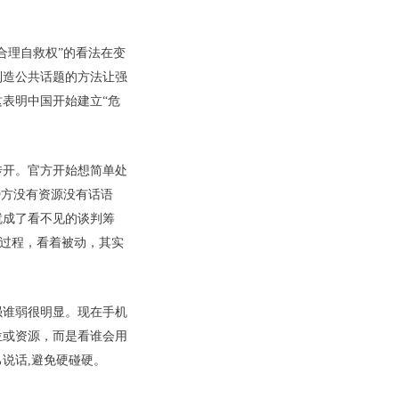
合理自救权”的看法在变
制造公共话题的方法让强
表明中国开始建立“危
传开。官方开始想简单处
势方没有资源没有话语
就成了看不见的谈判筹
个过程，看着被动，其实
强谁弱很明显。现在手机
位或资源，而是看谁会用
说话,避免硬碰硬。