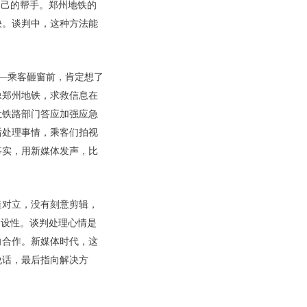
自己的帮手。郑州地铁的
快。谈判中，这种方法能
——乘客砸窗前，肯定想了
像郑州地铁，求救信息在
让铁路部门答应加强应急
后处理事情，乘客们拍视
事实，用新媒体发声，比
造对立，没有刻意剪辑，
建设性。谈判处理心情是
向合作。新媒体时代，这
说话，最后指向解决方