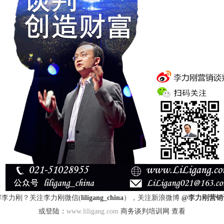
解李力刚？关注李力刚微信(
liligang_china
），关注新浪微博
@李力刚营销
或登陆：
www.liligang.com
商务谈判培训网 查看