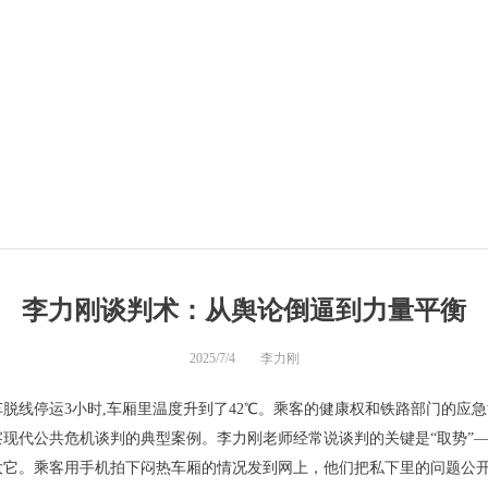
李力刚谈判术：从舆论倒逼到力量平衡
2025/7/4
李力刚
3次列车脱线停运3小时,车厢里温度升到了42℃。乘客的健康权和铁路部门的
现代公共危机谈判的典型案例。李力刚老师经常说谈判的关键是“取势”
大它。乘客用手机拍下闷热车厢的情况发到网上，他们把私下里的问题公