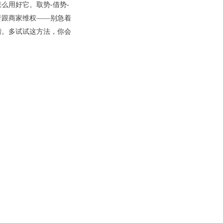
么用好它。取势-借势-
者跟商家维权——别急着
谐。多试试这方法，你会