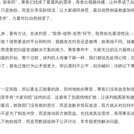
病，谁有药”，乘客们找准了要通风的需求，再拿出视频传播，让外界成了
有只是抱怨，而是分享实际情况，让大家感同身受，最后借势倒逼救援加
“要求”，力量对比自然就变了。
来，要有方法。在谈判里，“取势-借势-造势”环节。取势前先看清情况
麻烦？借势要选对平台和时间，视频发在抖音还是微博，效果很不同。就
造势需要把问题变成解决方案的推力。乘客事件中，大家关注的压力最终
问题的开始。整个过程，谈判的人得像下棋一样，我们都说先处理心情，
静了，避免过激行为让矛盾更大。所以遇到不公平，别光喊叫，冷静记下
有一定风险，所以要走正能量的路。郑州地铁的事里，乘客们没有故意制
里常有“大家别慌”这样的话。这避免了负面情绪扩散，让谈判氛围更有
砸窗后，铁路部门没有推卸责任，而是道歉并答应改进，双方就从对抗转
势不是为了制造冲突，而是推动双方都受益。先找准真实需求，再用事实
私下抱怨领导，而是用数据或例子公开讨论，常常能更快解决问题。