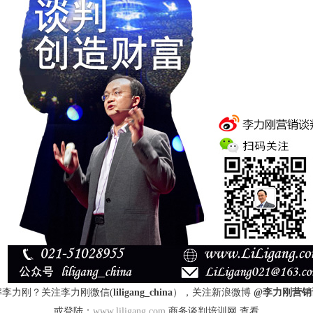
解李力刚？关注李力刚微信(
liligang_china
），关注新浪微博
@李力刚营销
或登陆：
www.liligang.com
商务谈判培训网 查看