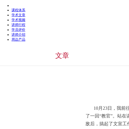
课程体系
学术文章
学术视频
讲师行程
学员评价
讲师介绍
周边产品
文章
10月23日，我
了一回“教官”。站
敌后，搞起了文宣工